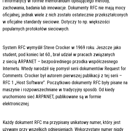
i informatycy w formie memorandum opisującego metody,
zachowania, badania lub innowacje. Dokumenty RFC nie mają mocy
oficjalnej, jednak wiele z nich zostało ostatecznie przekształconych
w oficjalne standardy sieciowe. Dotyczy to np. większości
popularnych protokołów sieciowych.
System RFC wymyślił Steve Crocker w 1969 roku. Jeszcze jako
student, pod koniec lat 60., brał udział w pracach związanych
z siecią ARPANET – bezpośredniego przodka współczesnego
Internetu. Wtedy narodził się pomysł serii dokumentów Request for
Comments. Crocker był autorem pierwszej publikacji z tej serii –
RFC 1 „Host Software”. Początkowo dokumenty RFC były pisane na
maszynie i rozpowszechniane w tradycyjny sposób. Od kiedy
uruchomiono sieć ARPANET, publikowane są w formie
elektronicznej.
Każdy dokument RFC ma przypisany unikatowy numer, który jest
używany przy wszelkich odniesieniach. Wykorzystany numer nigdy