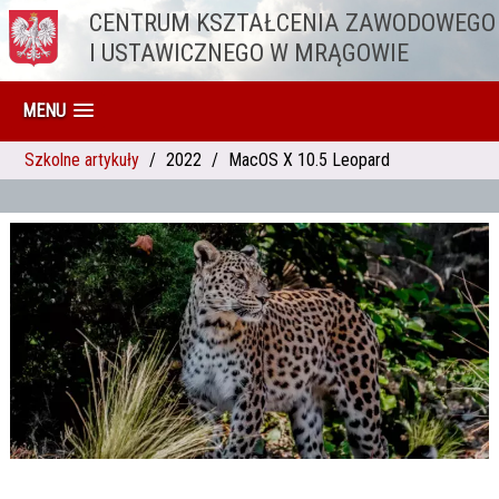
CENTRUM KSZTAŁCENIA ZAWODOWEGO
Przejdź do treści
I USTAWICZNEGO W MRĄGOWIE
MENU
Szkolne artykuły
2022
MacOS X 10.5 Leopard