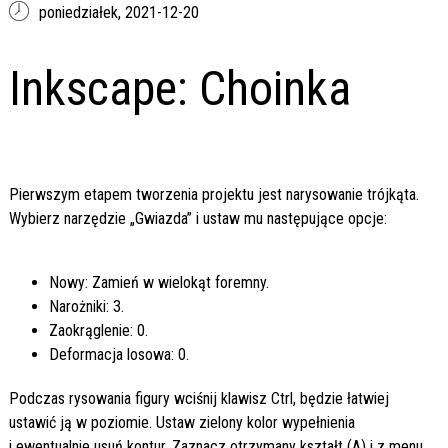
poniedziałek,
2021-12-20
Inkscape: Choinka
Pierwszym etapem tworzenia projektu jest narysowanie trójkąta.
Wybierz narzędzie „Gwiazda” i ustaw mu następujące opcje:
Nowy: Zamień w wielokąt foremny.
Narożniki: 3.
Zaokrąglenie: 0.
Deformacja losowa: 0.
Podczas rysowania figury wciśnij klawisz Ctrl, będzie łatwiej
ustawić ją w poziomie. Ustaw zielony kolor wypełnienia
i ewentualnie usuń kontur. Zaznacz otrzymany kształt (A) i z menu