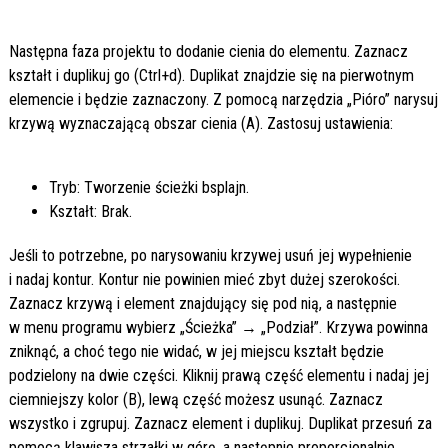
Następna faza projektu to dodanie cienia do elementu. Zaznacz
kształt i duplikuj go (Ctrl+d). Duplikat znajdzie się na pierwotnym
elemencie i będzie zaznaczony. Z pomocą narzędzia „Pióro” narysuj
krzywą wyznaczającą obszar cienia (A). Zastosuj ustawienia:
Tryb: Tworzenie ścieżki bsplajn.
Kształt: Brak.
Jeśli to potrzebne, po narysowaniu krzywej usuń jej wypełnienie
i nadaj kontur. Kontur nie powinien mieć zbyt dużej szerokości.
Zaznacz krzywą i element znajdujący się pod nią, a następnie
w menu programu wybierz „Ścieżka” → „Podział”. Krzywa powinna
zniknąć, a choć tego nie widać, w jej miejscu kształt będzie
podzielony na dwie części. Kliknij prawą część elementu i nadaj jej
ciemniejszy kolor (B), lewą część możesz usunąć. Zaznacz
wszystko i zgrupuj. Zaznacz element i duplikuj. Duplikat przesuń za
pomocą klawisza strzałki w górę, a następnie proporcjonalnie