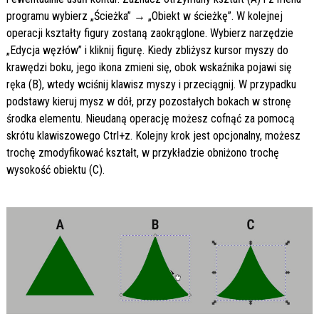
programu wybierz „Ścieżka” → „Obiekt w ścieżkę”. W kolejnej
operacji kształty figury zostaną zaokrąglone. Wybierz narzędzie
„Edycja węzłów” i kliknij figurę. Kiedy zbliżysz kursor myszy do
krawędzi boku, jego ikona zmieni się, obok wskaźnika pojawi się
ręka (B), wtedy wciśnij klawisz myszy i przeciągnij. W przypadku
podstawy kieruj mysz w dół, przy pozostałych bokach w stronę
środka elementu. Nieudaną operację możesz cofnąć za pomocą
skrótu klawiszowego Ctrl+z. Kolejny krok jest opcjonalny, możesz
trochę zmodyfikować kształt, w przykładzie obniżono trochę
wysokość obiektu (C).