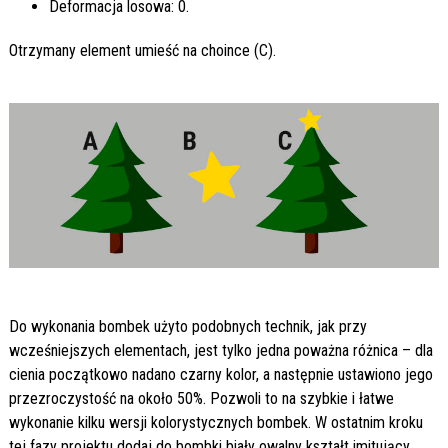
Deformacja losowa: 0.
Otrzymany element umieść na choince (C).
Do wykonania bombek użyto podobnych technik, jak przy
wcześniejszych elementach, jest tylko jedna poważna różnica – dla
cienia początkowo nadano czarny kolor, a następnie ustawiono jego
przezroczystość na około 50%. Pozwoli to na szybkie i łatwe
wykonanie kilku wersji kolorystycznych bombek. W ostatnim kroku
tej fazy projektu dodaj do bombki biały owalny kształt imitujący