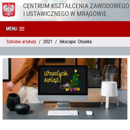
CENTRUM KSZTAŁCENIA ZAWODOWEGO
Przejdź do treści
I USTAWICZNEGO W MRĄGOWIE
MENU
Szkolne artykuły
2021
Inkscape: Choinka