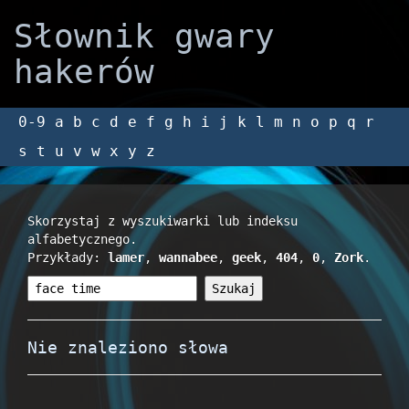
Słownik gwary
hakerów
0-9
a
b
c
d
e
f
g
h
i
j
k
l
m
n
o
p
q
r
s
t
u
v
w
x
y
z
Skorzystaj z wyszukiwarki lub indeksu
alfabetycznego.
Przykłady:
lamer
,
wannabee
,
geek
,
404
,
0
,
Zork
.
Nie znaleziono słowa